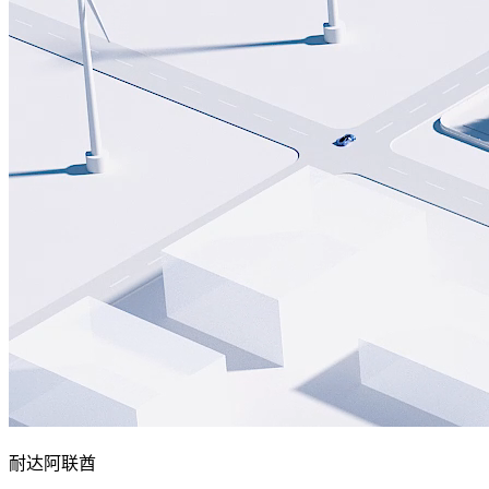
耐达阿联酋