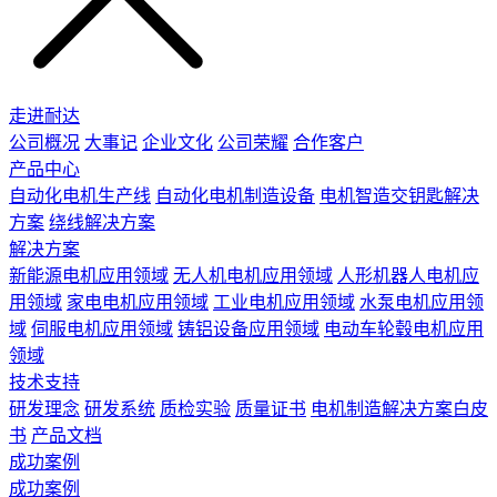
走进耐达
公司概况
大事记
企业文化
公司荣耀
合作客户
产品中心
自动化电机生产线
自动化电机制造设备
电机智造交钥匙解决
方案
绕线解决方案
解决方案
新能源电机应用领域
无人机电机应用领域
人形机器人电机应
用领域
家电电机应用领域
工业电机应用领域
水泵电机应用领
域
伺服电机应用领域
铸铝设备应用领域
电动车轮毂电机应用
领域
技术支持
研发理念
研发系统
质检实验
质量证书
电机制造解决方案白皮
书
产品文档
成功案例
成功案例